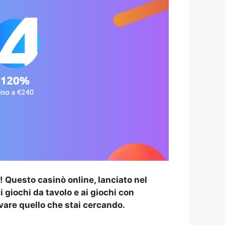
! Questo casinò online, lanciato nel
 giochi da tavolo e ai giochi con
ovare quello che stai cercando.