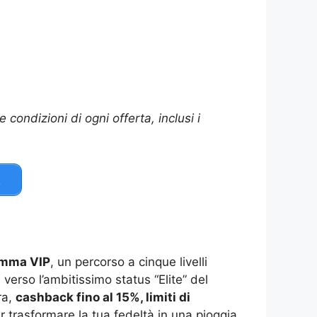
condizioni di ogni offerta, inclusi i
!
amma VIP
, un percorso a cinque livelli
 verso l’ambitissimo status “Elite” del
ra,
cashback fino al 15%, limiti di
r trasformare la tua fedeltà in una pioggia