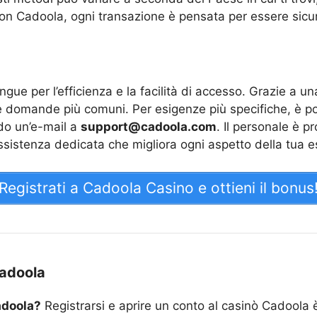
n Cadoola, ogni transazione è pensata per essere sicur
tingue per l’efficienza e la facilità di accesso. Grazie a 
 domande più comuni. Per esigenze più specifiche, è pos
do un’e-mail a
support@cadoola.com
. Il personale è p
ssistenza dedicata che migliora ogni aspetto della tua e
Registrati a Cadoola Casino e ottieni il bonus
Cadoola
adoola?
Registrarsi e aprire un conto al casinò Cadoola è