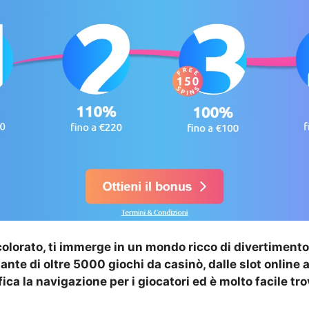
olorato, ti immerge in un mondo ricco di divertimento
te di oltre 5000 giochi da casinò, dalle slot online ai
ica la navigazione per i giocatori ed è molto facile tr