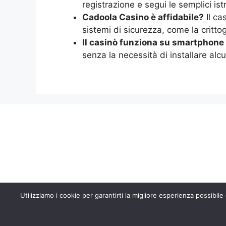
registrazione e segui le semplici ist
Cadoola Casino è affidabile?
Il ca
sistemi di sicurezza, come la crittog
Il casinò funziona su smartphone 
senza la necessità di installare alc
Utilizziamo i cookie per garantirti la migliore esperienza possibil
©