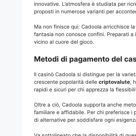
innovative. L’atmosfera è studiata per ricr
proposti in numerose varianti per acconte
Ma non finisce qui: Cadoola arricchisce la s
fantasia non conosce confini. Preparati a
vicino al cuore del gioco.
Metodi di pagamento del ca
Il casinò Cadoola si distingue per la varie
crescente popolarità delle
criptovalute
, 
rapidi e sicuri per chi apprezza la flessibili
Oltre a ciò, Cadoola supporta anche meto
familiare e affidabile. Per chi preferisce 
di alternative per soddisfare ogni esigenz
Va sottolineato che la disponibilità di qu