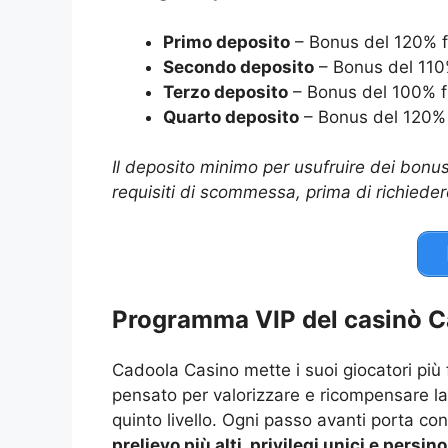
Primo deposito
– Bonus del 120% fi
Secondo deposito
– Bonus del 110
Terzo deposito
– Bonus del 100% fin
Quarto deposito
– Bonus del 120% 
Il deposito minimo per usufruire dei bonus 
requisiti di scommessa, prima di richieder
Programma VIP del casinò 
Cadoola Casino mette i suoi giocatori più 
pensato per valorizzare e ricompensare la t
quinto livello. Ogni passo avanti porta co
prelievo più alti, privilegi unici e pers