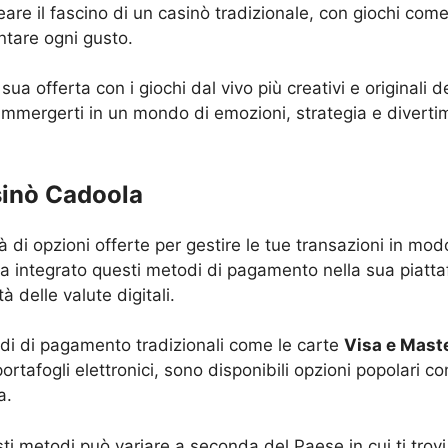
eare il fascino di un casinò tradizionale, con giochi come
ntare ogni gusto.
ua offerta con i giochi dal vivo più creativi e originali d
 immergerti in un mondo di emozioni, strategia e diverti
sinò Cadoola
tà di opzioni offerte per gestire le tue transazioni in m
ha integrato questi metodi di pagamento nella sua piatta
tà delle valute digitali.
di di pagamento tradizionali come le carte
Visa e Mast
i portafogli elettronici, sono disponibili opzioni popolari
a.
esti metodi può variare a seconda del Paese in cui ti tr