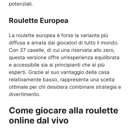
potenziali.
Roulette Europea
La roulette europea è forse la variante più
diffusa e amata dai giocatori di tutto il mondo.
Con 37 caselle, di cui una riservata allo zero,
questa versione offre un’esperienza equilibrata
e accessibile sia ai principianti che ai più
esperti. Grazie al suo vantaggio della casa
relativamente basso, rappresenta una scelta
ottimale per chi desidera combinare strategia e
divertimento.
Come giocare alla roulette
online dal vivo