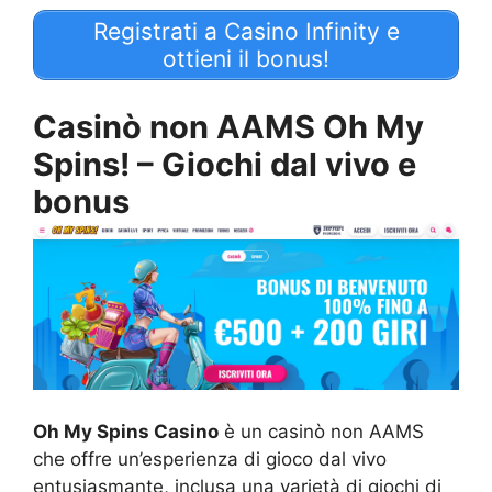
Registrati a Casino Infinity e
ottieni il bonus!
Casinò non AAMS Oh My
Spins!
– Giochi dal vivo e
bonus
Oh My Spins Casino
è un casinò non AAMS
che offre un’esperienza di gioco dal vivo
entusiasmante, inclusa una varietà di giochi di