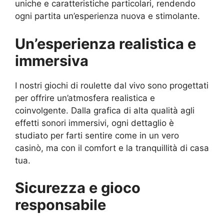
uniche e caratteristiche particolari, rendendo
ogni partita un’esperienza nuova e stimolante.
Un’esperienza realistica e
immersiva
I nostri giochi di roulette dal vivo sono progettati
per offrire un’atmosfera realistica e
coinvolgente. Dalla grafica di alta qualità agli
effetti sonori immersivi, ogni dettaglio è
studiato per farti sentire come in un vero
casinò, ma con il comfort e la tranquillità di casa
tua.
Sicurezza e gioco
responsabile