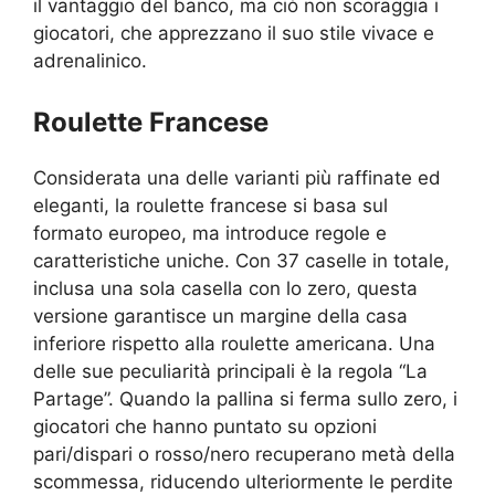
il vantaggio del banco, ma ciò non scoraggia i
giocatori, che apprezzano il suo stile vivace e
adrenalinico.
Roulette Francese
Considerata una delle varianti più raffinate ed
eleganti, la roulette francese si basa sul
formato europeo, ma introduce regole e
caratteristiche uniche. Con 37 caselle in totale,
inclusa una sola casella con lo zero, questa
versione garantisce un margine della casa
inferiore rispetto alla roulette americana. Una
delle sue peculiarità principali è la regola “La
Partage”. Quando la pallina si ferma sullo zero, i
giocatori che hanno puntato su opzioni
pari/dispari o rosso/nero recuperano metà della
scommessa, riducendo ulteriormente le perdite