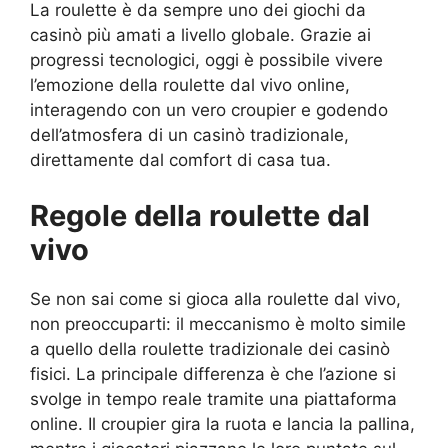
La roulette è da sempre uno dei giochi da
casinò più amati a livello globale. Grazie ai
progressi tecnologici, oggi è possibile vivere
l’emozione della roulette dal vivo online,
interagendo con un vero croupier e godendo
dell’atmosfera di un casinò tradizionale,
direttamente dal comfort di casa tua.
Regole della roulette dal
vivo
Se non sai come si gioca alla roulette dal vivo,
non preoccuparti: il meccanismo è molto simile
a quello della roulette tradizionale dei casinò
fisici. La principale differenza è che l’azione si
svolge in tempo reale tramite una piattaforma
online. Il croupier gira la ruota e lancia la pallina,