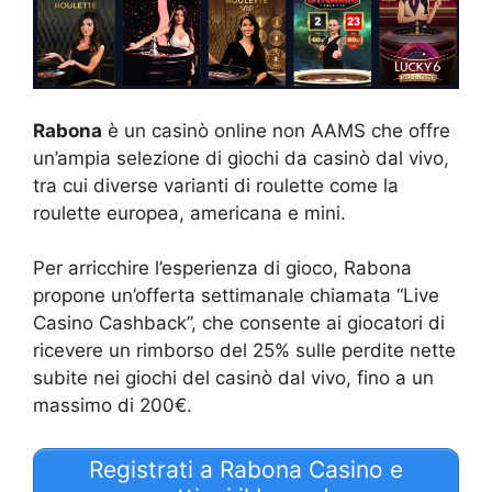
Rabona
è un casinò online non AAMS che offre
un’ampia selezione di giochi da casinò dal vivo,
tra cui diverse varianti di roulette come la
roulette europea, americana e mini.
Per arricchire l’esperienza di gioco, Rabona
propone un’offerta settimanale chiamata “Live
Casino Cashback”, che consente ai giocatori di
ricevere un rimborso del 25% sulle perdite nette
subite nei giochi del casinò dal vivo, fino a un
massimo di 200€.
Registrati a Rabona Casino e