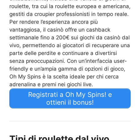
roulette, tra cui la roulette europea e americana,
gestiti da croupier professionisti in tempo reale.
Per rendere l’esperienza ancora più
vantaggiosa, il casinò offre un cashback
settimanale fino a 200€ sui giochi da casinò dal
vivo, permettendo ai giocatori di recuperare una
parte delle perdite e continuare a divertirsi
senza preoccupazioni. Con un’interfaccia user-
friendly e un’ampia gamma di opzioni di gioco,
Oh My Spins è la scelta ideale per chi cerca
adrenalina e premi nei giochi live.
Registrati a Oh My Spins! e
ottieni il bonus!
Tipi di roulette dal vivo