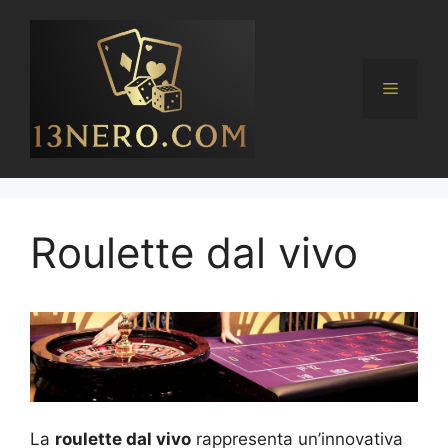
Vai
al
contenuto
Menu
Roulette dal vivo
La
roulette dal vivo
rappresenta un’innovativa