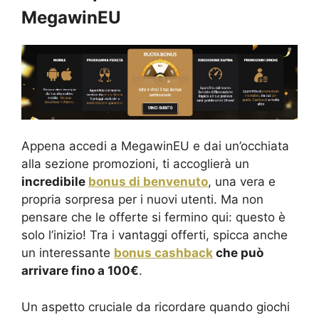
MegawinEU
Appena accedi a MegawinEU e dai un’occhiata
alla sezione promozioni, ti accoglierà un
incredibile
bonus di benvenuto
, una vera e
propria sorpresa per i nuovi utenti. Ma non
pensare che le offerte si fermino qui: questo è
solo l’inizio! Tra i vantaggi offerti, spicca anche
un interessante
bonus cashback
che può
arrivare fino a 100€
.
Un aspetto cruciale da ricordare quando giochi