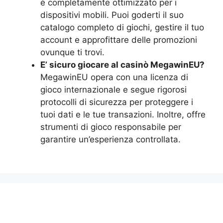
è completamente ottimizzato per i
dispositivi mobili. Puoi goderti il ​​suo
catalogo completo di giochi, gestire il tuo
account e approfittare delle promozioni
ovunque ti trovi.
E’ sicuro giocare al casinò MegawinEU?
MegawinEU opera con una licenza di
gioco internazionale e segue rigorosi
protocolli di sicurezza per proteggere i
tuoi dati e le tue transazioni. Inoltre, offre
strumenti di gioco responsabile per
garantire un’esperienza controllata.