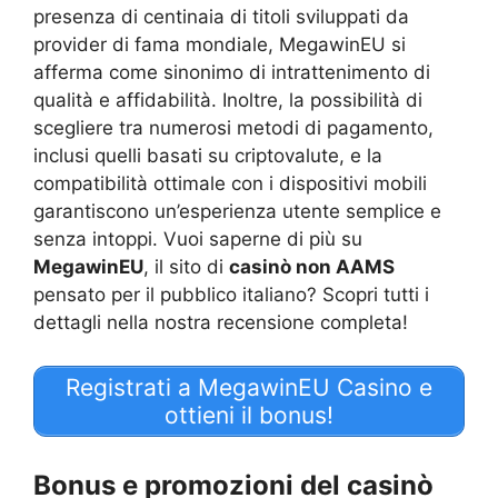
presenza di centinaia di titoli sviluppati da
provider di fama mondiale, MegawinEU si
afferma come sinonimo di intrattenimento di
qualità e affidabilità. Inoltre, la possibilità di
scegliere tra numerosi metodi di pagamento,
inclusi quelli basati su criptovalute, e la
compatibilità ottimale con i dispositivi mobili
garantiscono un’esperienza utente semplice e
senza intoppi. Vuoi saperne di più su
MegawinEU
, il sito di
casinò non AAMS
pensato per il pubblico italiano? Scopri tutti i
dettagli nella nostra recensione completa!
Registrati a MegawinEU Casino e
ottieni il bonus!
Bonus e promozioni del casinò