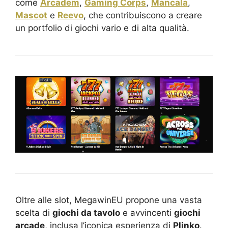
come
Arcadem
,
Gaming Corps
,
Mancala
,
Mascot
e
Reevo
, che contribuiscono a creare
un portfolio di giochi vario e di alta qualità.
Oltre alle slot, MegawinEU propone una vasta
scelta di
giochi da tavolo
e avvincenti
giochi
arcade
, inclusa l’iconica esperienza di
Plinko
.