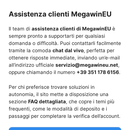
Assistenza clienti MegawinEU
Il team di
assistenza clienti di MegawinEU
è
sempre pronto a supportarti per qualsiasi
domanda o difficoltà. Puoi contattarli facilmente
tramite la comoda
chat dal vivo
, perfetta per
ottenere risposte immediate, inviando un’e-mail
all’indirizzo ufficiale
servizio@megawineu.net
,
oppure chiamando il numero
+39 351 178 6156
.
Per chi preferisce trovare soluzioni in
autonomia, il sito mette a disposizione una
sezione
FAQ dettagliata
, che copre i temi più
frequenti, come le modalità di deposito e i
passaggi per completare la verifica dell’account.