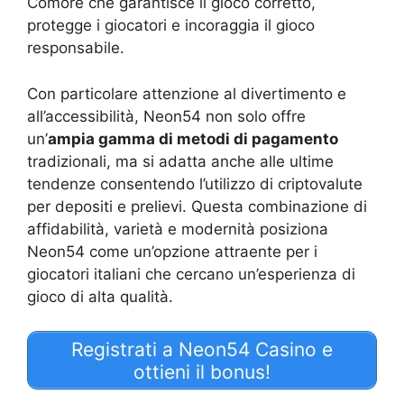
Comore che garantisce il gioco corretto,
protegge i giocatori e incoraggia il gioco
responsabile.
Con particolare attenzione al divertimento e
all’accessibilità, Neon54 non solo offre
un’
ampia gamma di metodi di pagamento
tradizionali, ma si adatta anche alle ultime
tendenze consentendo l’utilizzo di criptovalute
per depositi e prelievi. Questa combinazione di
affidabilità, varietà e modernità posiziona
Neon54 come un’opzione attraente per i
giocatori italiani che cercano un’esperienza di
gioco di alta qualità.
Registrati a Neon54 Casino e
ottieni il bonus!