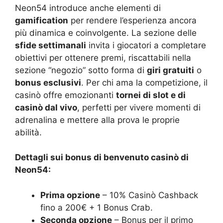
Neon54 introduce anche elementi di
gamification
per rendere l’esperienza ancora
più dinamica e coinvolgente. La sezione delle
sfide settimanali
invita i giocatori a completare
obiettivi per ottenere premi, riscattabili nella
sezione “negozio” sotto forma di
giri gratuiti
o
bonus esclusivi
. Per chi ama la competizione, il
casinò offre emozionanti
tornei di slot e di
casinò dal vivo
, perfetti per vivere momenti di
adrenalina e mettere alla prova le proprie
abilità.
Dettagli sui bonus di benvenuto casinò di
Neon54:
Prima opzione
– 10% Casinò Cashback
fino a 200€ + 1 Bonus Crab.
Seconda opzione
– Bonus per il primo