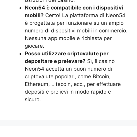
Neon54 è compatibile con i dispositivi
mobili?
Certo! La piattaforma di Neon54
è progettata per funzionare su un ampio
numero di dispositivi mobili in commercio.
Nessuna app mobile è richiesta per
giocare.
Posso utilizzare criptovalute per
depositare e prelevare?
Sì, il casinò
Neon54 accetta un buon numero di
criptovalute popolari, come Bitcoin,
Ethereum, Litecoin, ecc., per effettuare
depositi e prelievi in modo rapido e
sicuro.