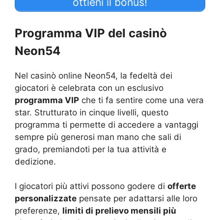
ottieni il bonus!
Programma VIP del casinò
Neon54
Nel casinò online Neon54, la fedeltà dei
giocatori è celebrata con un esclusivo
programma VIP
che ti fa sentire come una vera
star. Strutturato in cinque livelli, questo
programma ti permette di accedere a vantaggi
sempre più generosi man mano che sali di
grado, premiandoti per la tua attività e
dedizione.
I giocatori più attivi possono godere di
offerte
personalizzate
pensate per adattarsi alle loro
preferenze,
limiti di prelievo mensili più