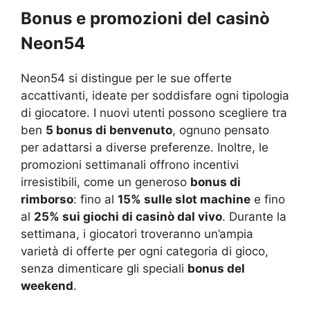
Bonus e promozioni del casinò
Neon54
Neon54 si distingue per le sue offerte
accattivanti, ideate per soddisfare ogni tipologia
di giocatore. I nuovi utenti possono scegliere tra
ben
5 bonus di benvenuto
, ognuno pensato
per adattarsi a diverse preferenze. Inoltre, le
promozioni settimanali offrono incentivi
irresistibili, come un generoso
bonus di
rimborso
: fino al
15% sulle slot machine
e fino
al
25% sui giochi di casinò dal vivo
. Durante la
settimana, i giocatori troveranno un’ampia
varietà di offerte per ogni categoria di gioco,
senza dimenticare gli speciali
bonus del
weekend
.