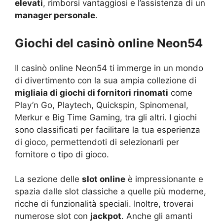
elevati
, rimborsi vantaggiosi e l’assistenza di un
manager personale
.
Giochi del casinò online Neon54
Il casinò online Neon54 ti immerge in un mondo
di divertimento con la sua ampia collezione di
migliaia di giochi di fornitori rinomati
come
Play’n Go, Playtech, Quickspin, Spinomenal,
Merkur e Big Time Gaming, tra gli altri. I giochi
sono classificati per facilitare la tua esperienza
di gioco, permettendoti di selezionarli per
fornitore o tipo di gioco.
La sezione delle
slot online
è impressionante e
spazia dalle slot classiche a quelle più moderne,
ricche di funzionalità speciali. Inoltre, troverai
numerose slot con
jackpot
. Anche gli amanti