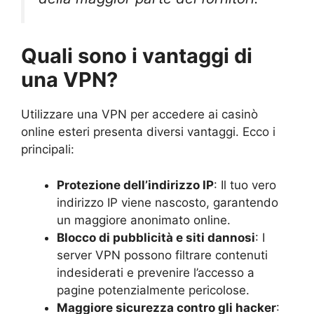
Quali sono i vantaggi di
una VPN?
Utilizzare una VPN per accedere ai casinò
online esteri presenta diversi vantaggi. Ecco i
principali:
Protezione dell’indirizzo IP
: Il tuo vero
indirizzo IP viene nascosto, garantendo
un maggiore anonimato online.
Blocco di pubblicità e siti dannosi
: I
server VPN possono filtrare contenuti
indesiderati e prevenire l’accesso a
pagine potenzialmente pericolose.
Maggiore sicurezza contro gli hacker
: