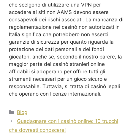
che scelgono di utilizzare una VPN per
accedere ai siti non AAMS devono essere
consapevoli dei rischi associati. La mancanza di
regolamentazione nei casinò non autorizzati in
Italia significa che potrebbero non esserci
garanzie di sicurezza per quanto riguarda la
protezione dei dati personali e dei fondi
giocatori, anche se, secondo il nostro parere, la
maggior parte dei casinò stranieri online
affidabili si adoperano per offrire tutti gli
strumenti necessari per un gioco sicuro e
responsabile. Tuttavia, si tratta di casinò legali
che operano con licenze internazionali.
Categorie
Blog
Guadagnare con i casinò online: 10 trucchi
che dovresti conoscere!