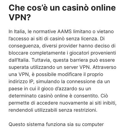
Che cos’è un casinò online
VPN?
In Italia, le normative AAMS limitano o vietano
l’accesso ai siti di casinò senza licenza. Di
conseguenza, diversi provider hanno deciso di
bloccare completamente i giocatori provenienti
dall’Italia. Tuttavia, questa barriera può essere
superata utilizzando un server VPN. Attraverso
una VPN, è possibile modificare il proprio
indirizzo IP, simulando la connessione da un
paese in cui il gioco d’azzardo su un
determinato casinò online è consentito. Ciò
permette di accedere nuovamente ai siti inibiti,
rendendoli utilizzabili senza restrizioni.
Questo sistema funziona sia su computer